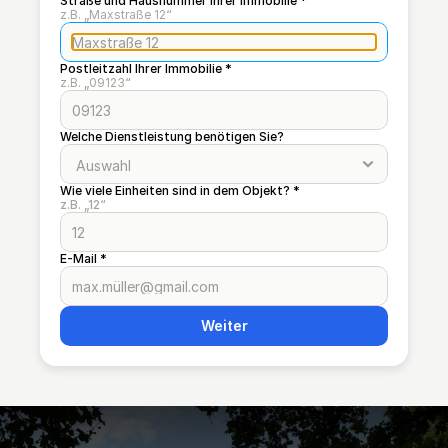
Straße und Hausnummer Ihrer Immobilie *
z.B. 
„
Maxstraße 12
“
Postleitzahl Ihrer Immobilie *
z.B. 
„
09123
“
Welche Dienstleistung benötigen Sie?
Wie viele Einheiten sind in dem Objekt? *
z.B. „12“
E-Mail *
Weiter